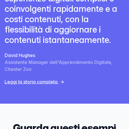
coinvolgenti rapidamente e a
costi contenuti, con la
flessibilità di aggiornare i
contenuti istantaneamente.
David Hughes
Assistente Manager dell'Apprendimento Digitale,
Chester Zoo
Leggi la storia completa
→
Guarda questi esempi