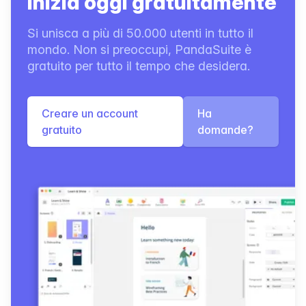
Inizia oggi gratuitamente
Si unisca a più di 50.000 utenti in tutto il
mondo. Non si preoccupi, PandaSuite è
gratuito per tutto il tempo che desidera.
Creare un account
Ha
gratuito
domande?