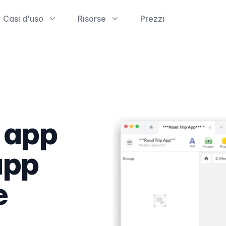
Casi d'uso
Risorse
Prezzi
i app
app
e