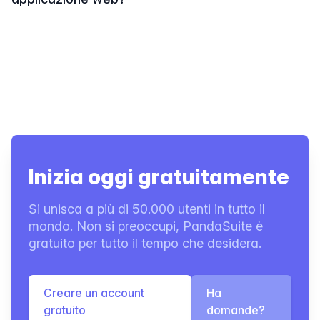
Inizia oggi gratuitamente
Si unisca a più di 50.000 utenti in tutto il
mondo. Non si preoccupi, PandaSuite è
gratuito per tutto il tempo che desidera.
Creare un account
Ha
gratuito
domande?