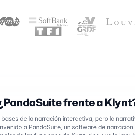
¿PandaSuite frente a Klynt
 bases de la narración interactiva, pero la narrati
nvenido a PandaSuite, un software de narración 