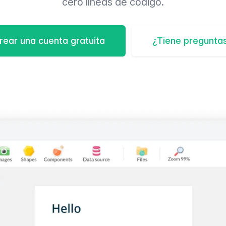
cero líneas de código.
rear una cuenta gratuita
¿Tiene pregunta