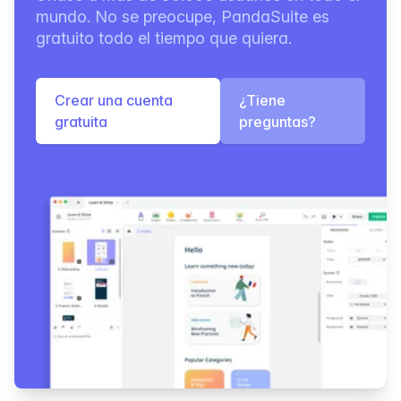
mundo. No se preocupe, PandaSuite es
gratuito todo el tiempo que quiera.
Crear una cuenta
¿Tiene
gratuita
preguntas?