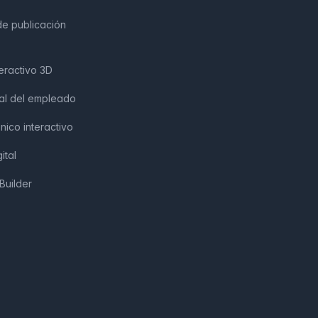
de publicación
eractivo 3D
tal del empleado
ónico interactivo
ital
Builder