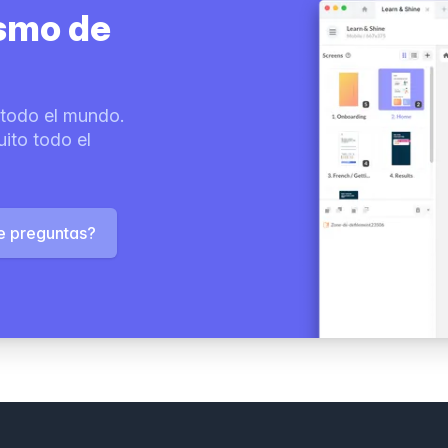
smo de
todo el mundo.
ito todo el
e preguntas?