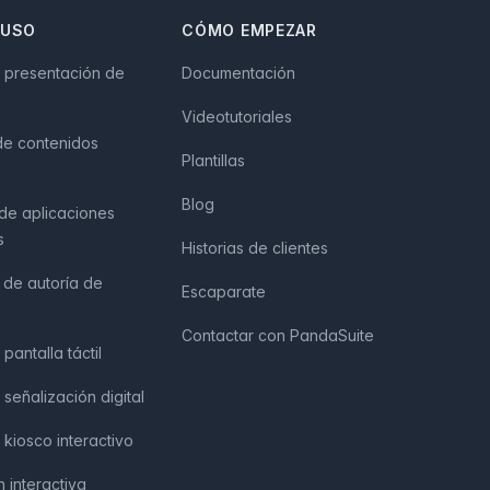
 USO
CÓMO EMPEZAR
 presentación de
Documentación
Videotutoriales
de contenidos
Plantillas
Blog
 de aplicaciones
s
Historias de clientes
 de autoría de
Escaparate
Contactar con PandaSuite
pantalla táctil
señalización digital
kiosco interactivo
 interactiva