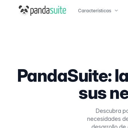
PandaSuite
Características
PandaSuite: l
sus n
Descubra po
necesidades de 
desarrollo de