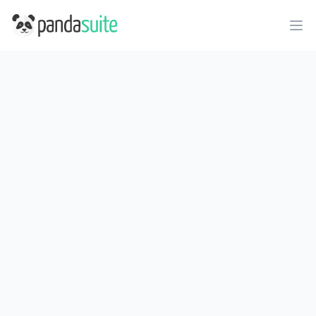
PandaSuite
Ope