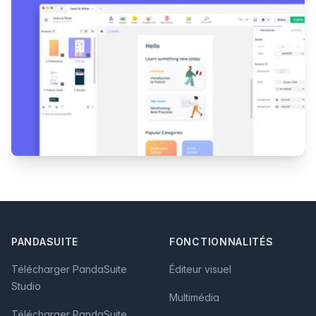
Footer
PANDASUITE
FONCTIONNALITÉS
Télécharger PandaSuite
Éditeur visuel
Studio
Multimédia
Télécharger PandaSuite