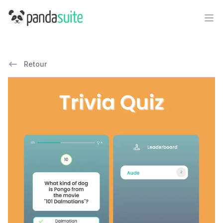
PandaSuite
Ope
Retour