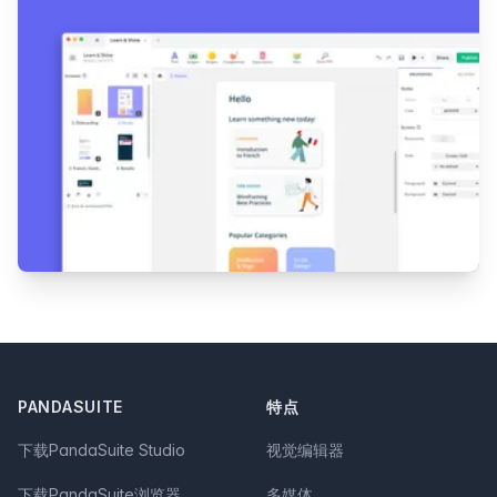
Footer
PANDASUITE
特点
下载PandaSuite Studio
视觉编辑器
下载PandaSuite浏览器
多媒体