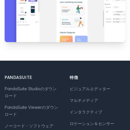
Footer
PANDASUITE
特徴
PandaSuite Studioのダウン
ビジュアルエディター
ロード
マルチメディア
PandaSuite Viewerのダウン
インタラクティブ
ロード
ロケーション＆センサー
ノーコード・ソフトウェア