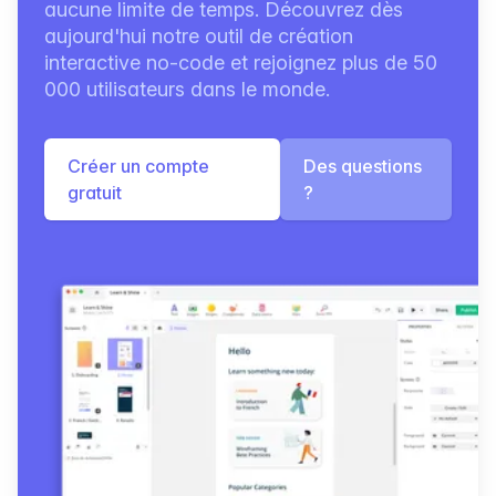
aucune limite de temps. Découvrez dès
aujourd'hui notre outil de création
interactive no-code et rejoignez plus de 50
000 utilisateurs dans le monde.
Créer un compte
Des questions
gratuit
?