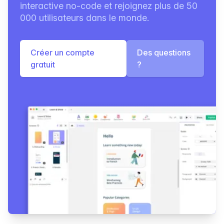
interactive no-code et rejoignez plus de 50
000 utilisateurs dans le monde.
Créer un compte
Des questions
gratuit
?