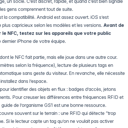
, un socle. C’est discret, rapide, et quand c’est bien signalé
, les gens comprennent tout de suite.
st la compatibilité. Android est assez ouvert. iOS s’est
plus capricieux selon les modèles et les versions.
Avant de
 le NFC, testez sur les appareils que votre public
le dernier iPhone de votre équipe.
dont le NFC fait partie, mais elle joue dans une autre cour.
 mètres selon la fréquence), lecture de plusieurs tags en
tomatique sans geste du visiteur. En revanche, elle nécessite
installez dans l’espace.
pour identifier des objets en flux : badges d’accès, jetons
ments. Pour creuser les différences entre fréquences RFID et
 le guide de l’organisme GS1 est une bonne ressource.
couvre souvent sur le terrain : une RFID qui détecte “trop
. Si le lecteur capte un tag qu’on ne voulait pas activer