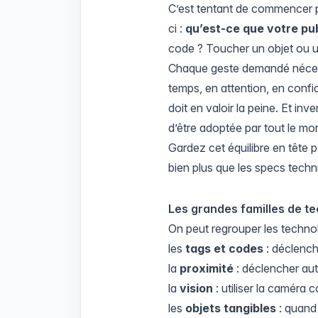
C’est tentant de commencer pa
ci :
qu’est-ce que votre publ
code ? Toucher un objet ou un
Chaque geste demandé nécessi
temps, en attention, en confi
doit en valoir la peine. Et inv
d’être adoptée par tout le mo
Gardez cet équilibre en tête p
bien plus que les specs techn
Les grandes familles de t
On peut regrouper les technol
les
tags et codes
: déclench
la
proximité
: déclencher au
la
vision
: utiliser la caméra
les
objets tangibles
: quand 