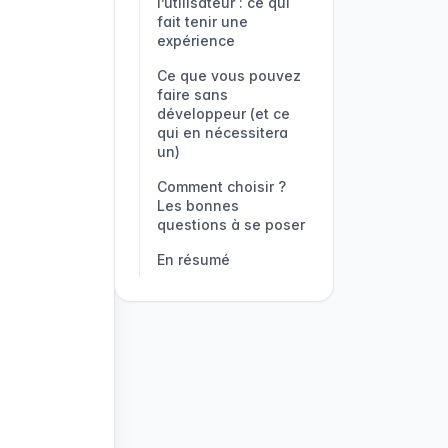
l’utilisateur : ce qui
action par un geste
automatiquement,
capteur
l’interface
fait tenir une
simple
sans geste
expérience
Ce que vous pouvez
faire sans
développeur (et ce
qui en nécessitera
un)
Comment choisir ?
Les bonnes
questions à se poser
En résumé