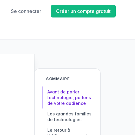
Se connecter
Créer un compte gratuit
SOMMAIRE
Avant de parler
technologie, parlons
de votre audience
Les grandes familles
de technologies
1. Tags et codes :
2. Proximité :
3. Vision : utiliser la
4. Objets tangibles :
Le retour à
déclencher une
déclencher
caméra comme
quand l’objet devient