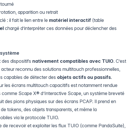
 tourné
otation, apparition ou retrait
 : il fait le lien entre le
matériel interactif
(table
el
chargé d’interpréter ces données pour déclencher des
osystème
 des dispositifs
nativement compatibles avec TUIO
. C’est
, acteur reconnu des solutions multitouch professionnelles,
les capables de détecter des
objets actifs ou passifs
.
ur les écrans multitouch capacitifs est notamment rendue
ies comme
Scape X®
d’
Interactive Scape
, un système breveté
 suit des pions physiques sur des écrans PCAP. Il prend en
s de tokens, des objets transparents, et même la
obiles via le protocole TUIO.
le de recevoir et exploiter les flux TUIO (comme
PandaSuite
),