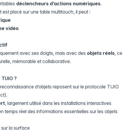
ritables
déclencheurs d’actions numériques
.
est placé sur une table multitouch, il peut :
fique
ne vidéo
ctif
 uniquement avec ses doigts, mais avec des
objets réels
, ce
urelle, mémorable et collaborative.
e TUIO ?
e reconnaissance d’objets reposent sur le protocole
TUIO
ct).
rt
, largement utilisé dans les installations interactives
en temps réel des informations essentielles sur les objets
é sur la surface