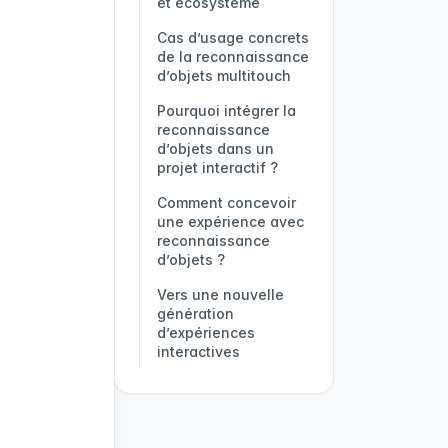
et écosystème
Cas d’usage concrets
de la reconnaissance
d’objets multitouch
Musées et expositions
Salons professionnels
Éducation et formation
Jeux et expériences
Pourquoi intégrer la
interactives
et événements
ludiques
reconnaissance
d’objets dans un
projet interactif ?
Comment concevoir
une expérience avec
reconnaissance
d’objets ?
Vers une nouvelle
génération
d’expériences
interactives