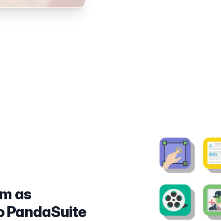
om as
o PandaSuite