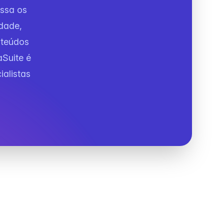
assa os
idade,
nteúdos
aSuite é
ialistas