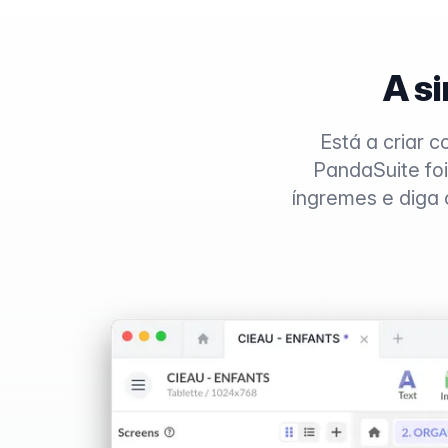
A s
Está a criar 
PandaSuite fo
íngremes e diga o