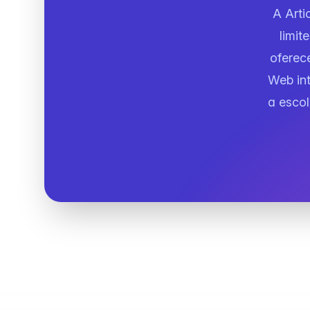
A Arti
limit
oferec
Web int
a escol