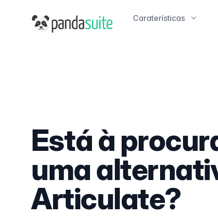
Caraterísticas
PandaSuite
Está à procur
uma alternati
Articulate?