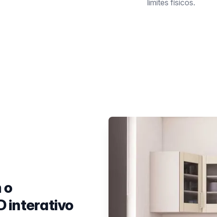
limites físicos.
 o
 interativo