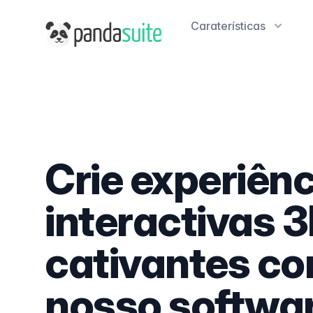
Caraterísticas
PandaSuite
Crie experiên
interactivas 
cativantes co
nosso softwa