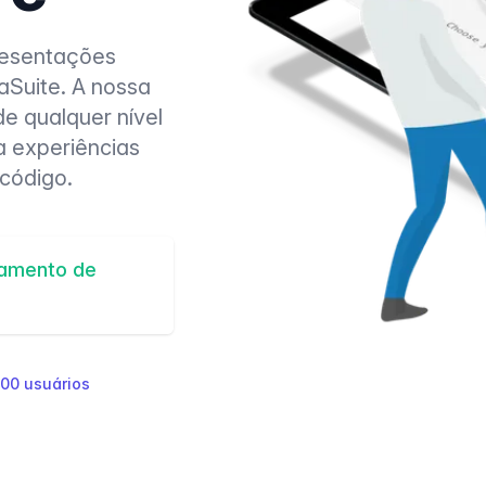
resentações
aSuite. A nossa
de qualquer nível
a experiências
código.
tamento de
00 usuários