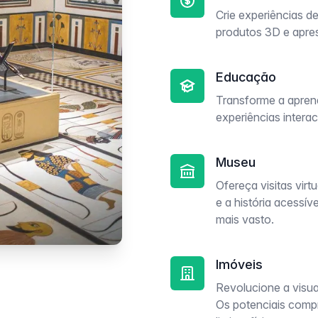
Crie experiências d
produtos 3D e apre
Educação
Transforme a aprend
experiências intera
Museu
Ofereça visitas virt
e a história acessív
mais vasto.
Imóveis
Revolucione a visual
Os potenciais com