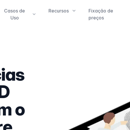
Casos de
Recursos
Fixação de
Uso
preços
cias
3D
m o
re