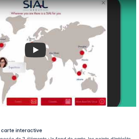
carte interactive
osée de 3 éléments : le fond de carte, les points d’intérêts