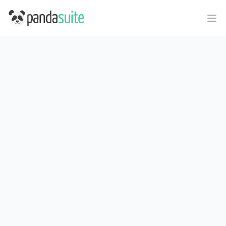
PandaSuite
Ope