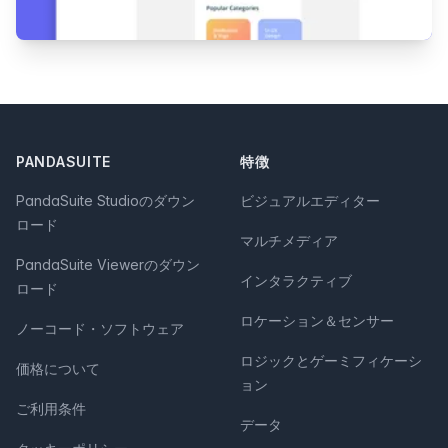
Footer
PANDASUITE
特徴
PandaSuite Studioのダウン
ビジュアルエディター
ロード
マルチメディア
PandaSuite Viewerのダウン
インタラクティブ
ロード
ロケーション＆センサー
ノーコード・ソフトウェア
ロジックとゲーミフィケーシ
価格について
ョン
ご利用条件
データ