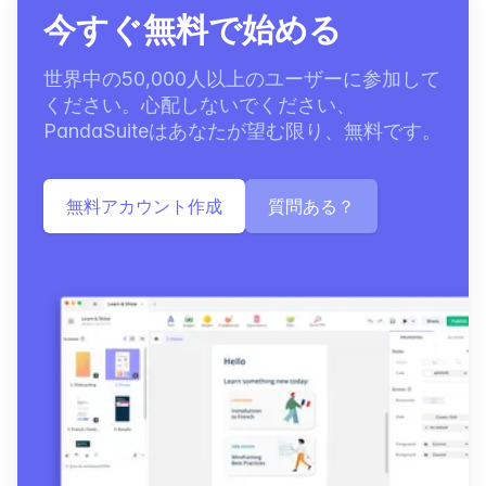
今すぐ無料で始める
世界中の50,000人以上のユーザーに参加して
ください。心配しないでください、
PandaSuiteはあなたが望む限り、無料です。
無料アカウント作成
質問ある？