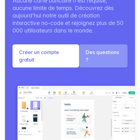
Aucune carte bancaire n'est requise,
aucune limite de temps. Découvrez dès
aujourd'hui notre outil de création
interactive no-code et rejoignez plus de 50
000 utilisateurs dans le monde.
Créer un compte
Des questions
gratuit
?