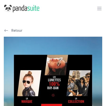
PandaSuite
Ope
Retour