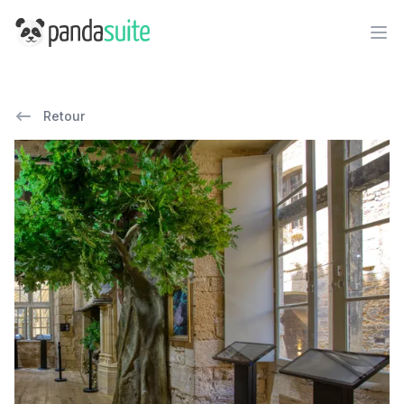
PandaSuite
Ope
Retour