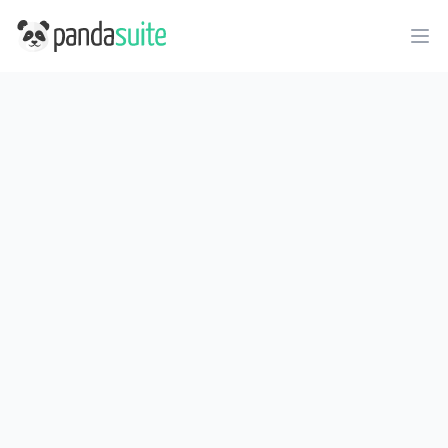
PandaSuite
Ope