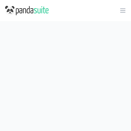
PandaSuite
Ope