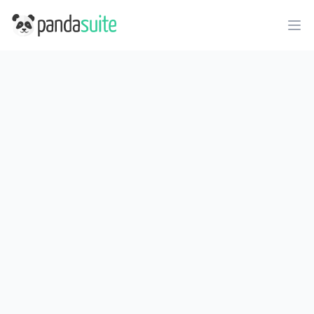
PandaSuite
Ope