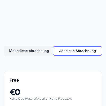
ERSTELLEN
Herausgeber
Erstellen und testen Sie Ihre Projekte in
PandaSuite Studio
Monatliche Abrechnung
Jährliche Abrechnung
Free
€0
Keine Kreditkarte erforderlich. Keine Probezeit.