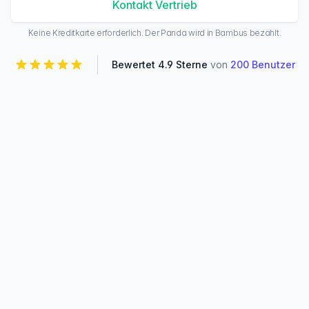
Kontakt Vertrieb
Keine Kreditkarte erforderlich. Der Panda wird in Bambus bezahlt.
Bewertet 4.9 Sterne
von
200 Benutzer
Ein Plan zum Erstellen, ein
Plan pro veröffentlichter
App
Das Erstellen ist mit einem aktiven Projekt kostenlos. Das