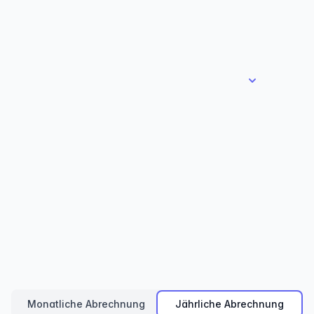
nicht: Sie exportieren und hosten sie selbst, mit
einem neuen Export bei jedem Update.
Web, Single und Multi vergleichen
MEHRERE PROJEKTE VERÖFFENTLICHEN
Content-Hubs
Um mehrere Projekte in einem Content-Hub zu
bündeln.
Monatliche Abrechnung
Jährliche Abrechnung