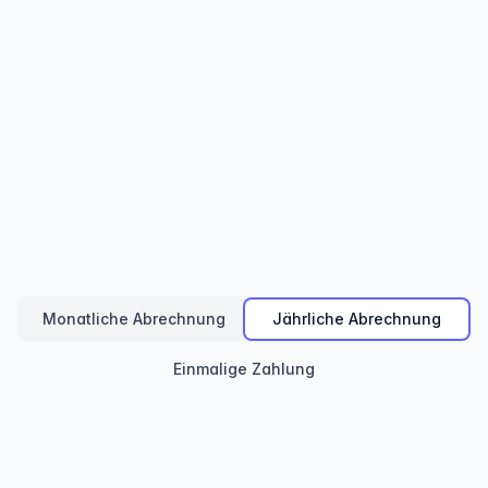
EINE APP VERÖFFENTLICHEN
Apps
Zum Veröffentlichen einer eigenständigen App, im
Web oder nativ. Der Preis gilt pro App, nicht pro
Gerät.
Monatliche Abrechnung
Jährliche Abrechnung
Einmalige Zahlung
Web