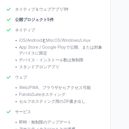
ネイティブ＆ウェブアプリ1件
公開プロジェクト5件
ネイティブ
•
iOS/Android
と
MacOS/Windows/Linux
•
App Store / Google Playで公開、または対象
デバイスに限定
•
デバイス・インストール数は無制限
•
スタンドアロンアプリ
ウェブ
•
Web/PWA、ブラウザからアクセス可能
•
PandaSuiteホスティング
•
セルフホスティング用のZIP書き出し
サービス
•
即時・無制限のアップデート
•
アナリティクスツールとの連携