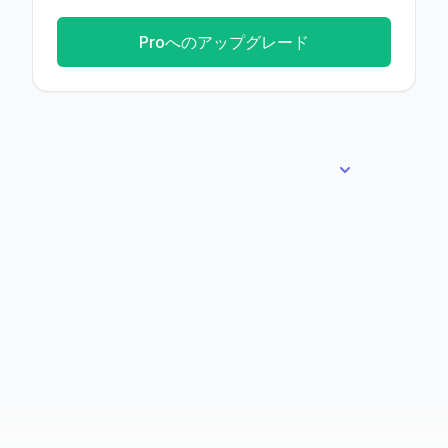
Proへのアップグレード
すべてのプランの特徴を比較する
アプリを1つ公開
単体アプリ