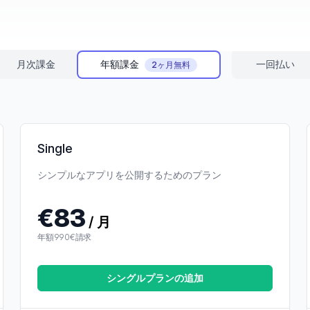
プリをウェブまたはネイティブで公開するためのプラン
で、デバイス単位ではありません。
年額課金
月次課金
一回払い
2ヶ月無料
Single
シンプルなアプリを公開するためのプラン
€83
/ 月
年額990€請求
シングルプランの追加