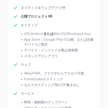
ネイティブ＆ウェブアプリ1件
公開プロジェクト1件
ネイティブ
•
iOS/Android
または
MacOS/Windows/Linux
•
App Store / Google Playで公開、または対象
デバイスに限定
•
デバイス・インストール数は無制限
•
スタンドアロンアプリ
ウェブ
•
Web/PWA、ブラウザからアクセス可能
•
PandaSuiteホスティング
•
セルフホスティング用のZIP書き出し
サービス
•
即時・無制限のアップデート
•
アナリティクスツールとの連携