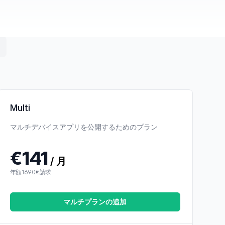
。料金はアプリ単位
Multi
マルチデバイスアプリを公開するためのプラン
€141
/ 月
年額1690€請求
マルチプランの追加