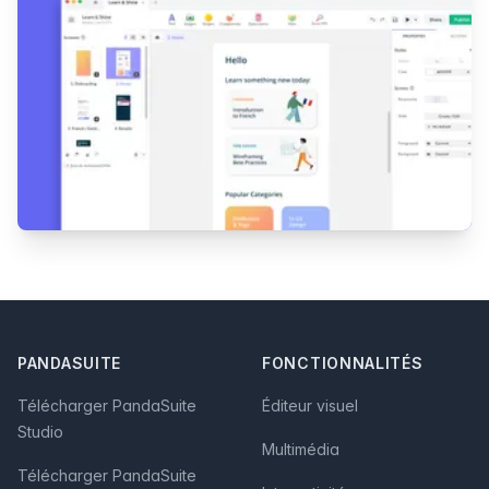
Footer
PANDASUITE
FONCTIONNALITÉS
Télécharger PandaSuite
Éditeur visuel
Studio
Multimédia
Télécharger PandaSuite