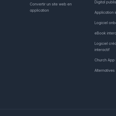
Digital publi
Convertir un site web en
application
Application 
Logiciel on
eBook intera
Logiciel cré
interactif
Church App 
Alternatives