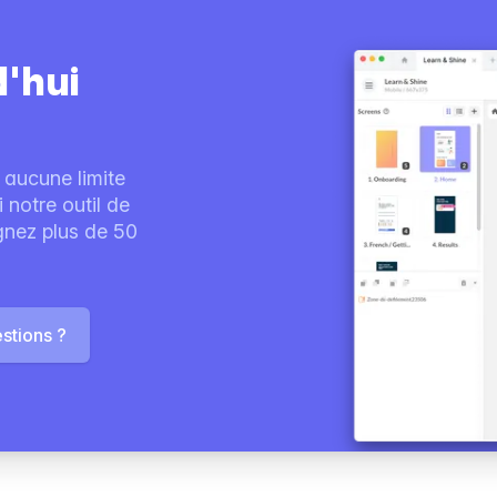
d'hui
 aucune limite
notre outil de
ignez plus de 50
stions ?