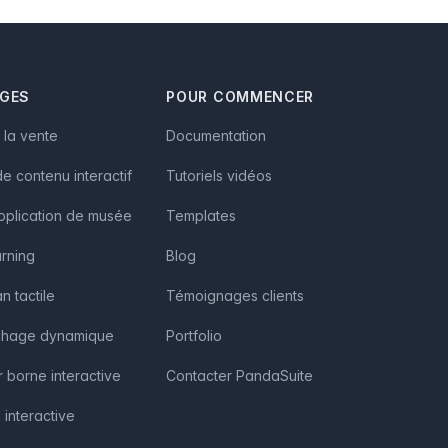
AGES
POUR COMMENCER
à la vente
Documentation
e contenu interactif
Tutoriels vidéos
pplication de musée
Templates
arning
Blog
n tactile
Témoignages clients
fichage dynamique
Portfolio
r borne interactive
Contacter PandaSuite
 interactive