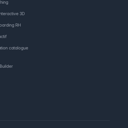
shing
interactive 3D
boarding RH
ctif
ation catalogue
Builder