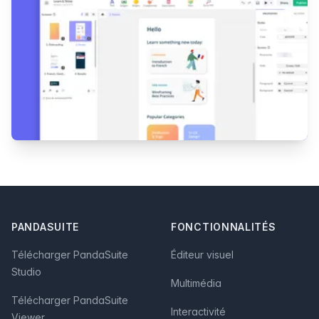
Footer
PANDASUITE
FONCTIONNALITÉS
Télécharger PandaSuite
Éditeur visuel
Studio
Multimédia
Télécharger PandaSuite
Interactivité
Viewer