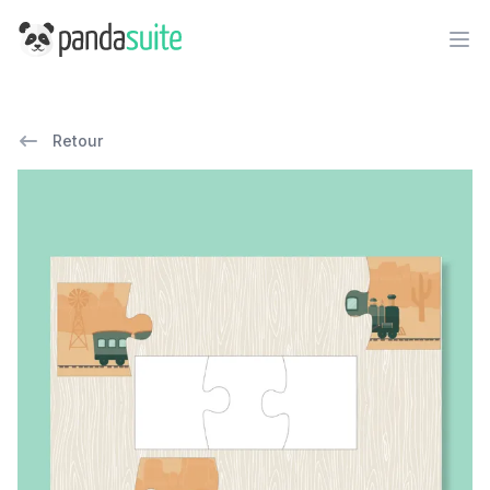
PandaSuite
Ope
Retour