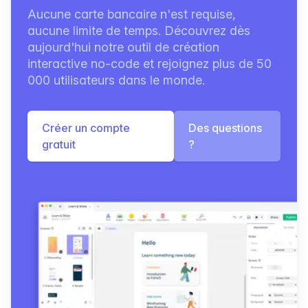
Aucune carte bancaire n'est requise,
aucune limite de temps. Découvrez dès
aujourd'hui notre outil de création
interactive no-code et rejoignez plus de 50
000 utilisateurs dans le monde.
Créer un compte
Des questions
gratuit
?