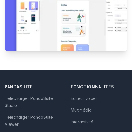
Footer
PANDASUITE
FONCTIONNALITÉS
Télécharger PandaSuite
Éditeur visuel
Studio
Multimédia
Télécharger PandaSuite
Interactivité
Viewer