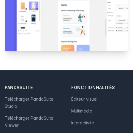
Footer
PANDASUITE
FONCTIONNALITÉS
Télécharger PandaSuite
Éditeur visuel
Studio
Multimédia
Télécharger PandaSuite
Interactivité
Viewer