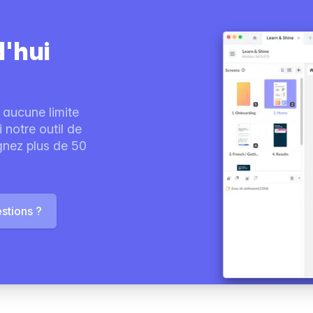
d'hui
 aucune limite
notre outil de
ignez plus de 50
stions ?