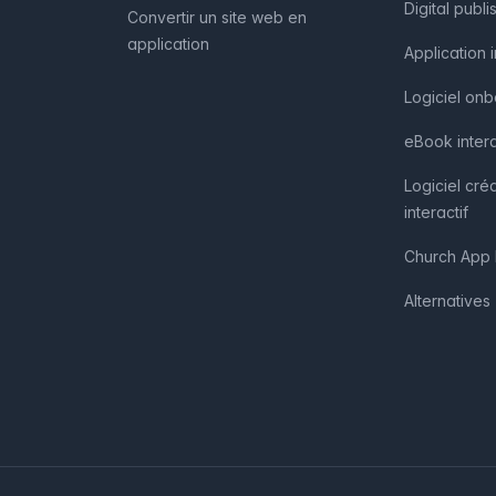
Digital publi
Convertir un site web en
application
Application 
Logiciel on
eBook intera
Logiciel cré
interactif
Church App 
Alternatives