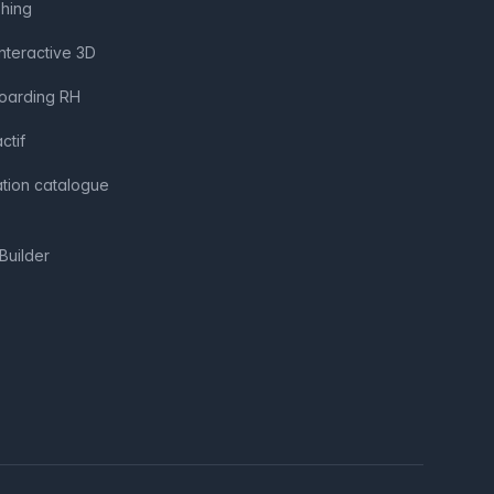
shing
interactive 3D
boarding RH
ctif
ation catalogue
Builder