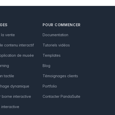
AGES
POUR COMMENCER
à la vente
Documentation
e contenu interactif
Tutoriels vidéos
pplication de musée
Templates
arning
Blog
n tactile
Témoignages clients
fichage dynamique
Portfolio
r borne interactive
Contacter PandaSuite
 interactive