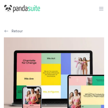
PandaSuite
Ope
Retour