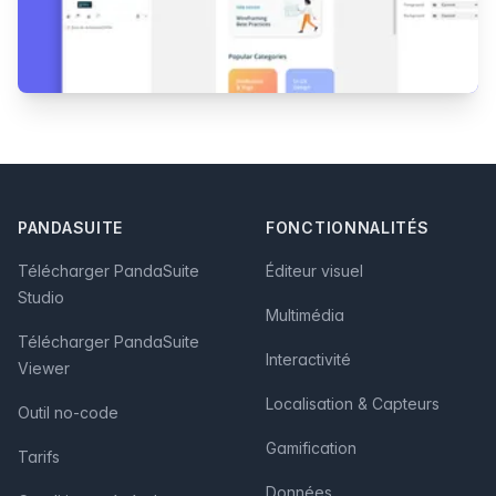
Footer
PANDASUITE
FONCTIONNALITÉS
Télécharger PandaSuite
Éditeur visuel
Studio
Multimédia
Télécharger PandaSuite
Interactivité
Viewer
Localisation & Capteurs
Outil no-code
Gamification
Tarifs
Données