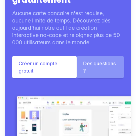
Aucune carte bancaire n'est requise,
aucune limite de temps. Découvrez dès
aujourd'hui notre outil de création
interactive no-code et rejoignez plus de 50
000 utilisateurs dans le monde.
Créer un compte
Des questions
gratuit
?