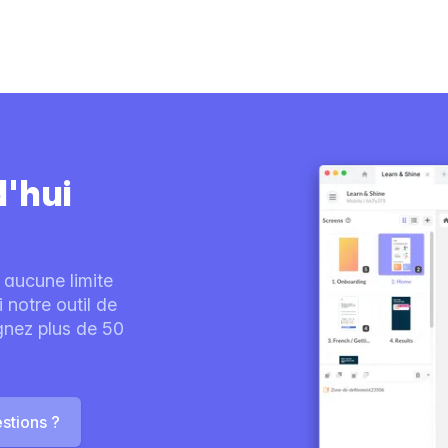
d'hui
 aucune limite
notre outil de
ignez plus de 50
stions ?