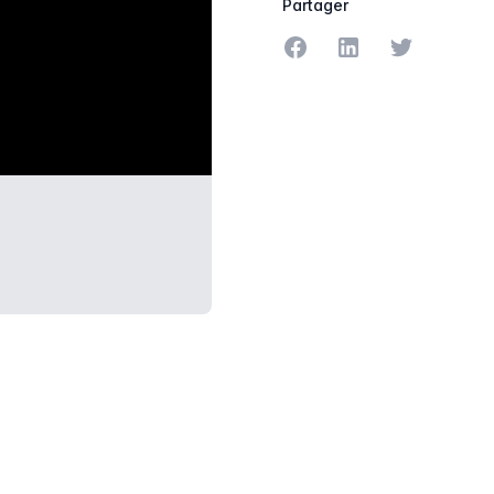
Partager
Partager sur Facebook
Partager sur Linke
Partager sur
RES-DES-LANDES.PNG