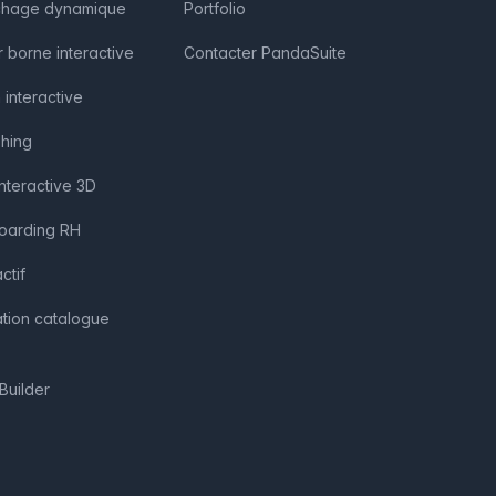
fichage dynamique
Portfolio
r borne interactive
Contacter PandaSuite
 interactive
shing
interactive 3D
boarding RH
ctif
ation catalogue
Builder