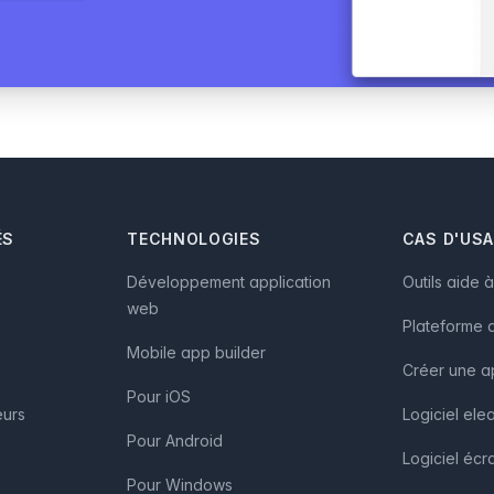
ÉS
TECHNOLOGIES
CAS D'US
Développement application
Outils aide 
web
Plateforme d
Mobile app builder
Créer une a
Pour iOS
eurs
Logiciel ele
Pour Android
Logiciel écra
Pour Windows