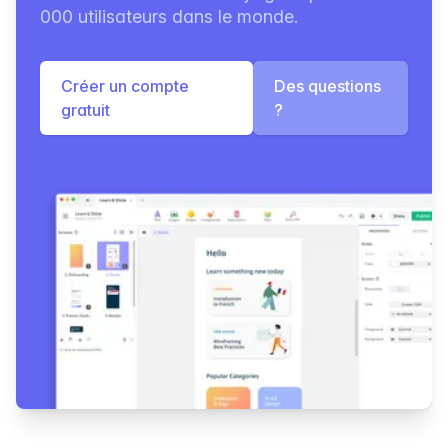
000 utilisateurs dans le monde.
Créer un compte
Des questions
gratuit
?