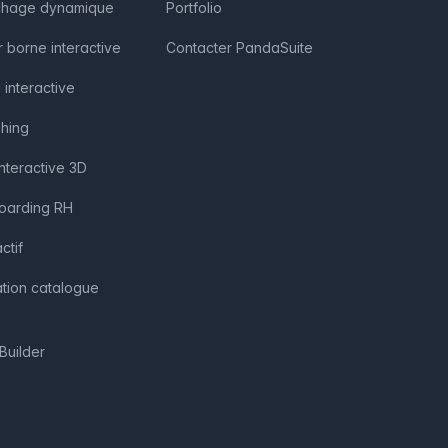
fichage dynamique
Portfolio
r borne interactive
Contacter PandaSuite
 interactive
shing
interactive 3D
boarding RH
ctif
ation catalogue
Builder