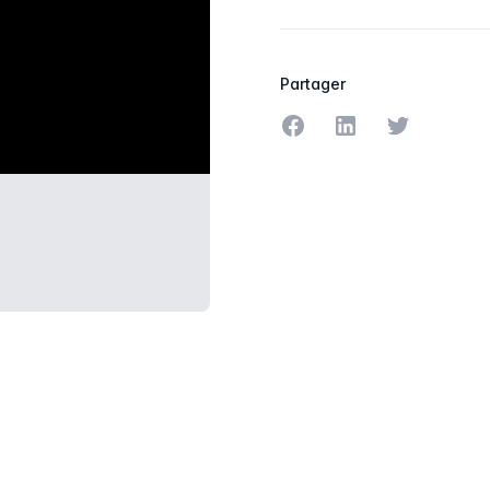
Partager
Partager sur Facebook
Partager sur Linke
Partager sur
A.PNG