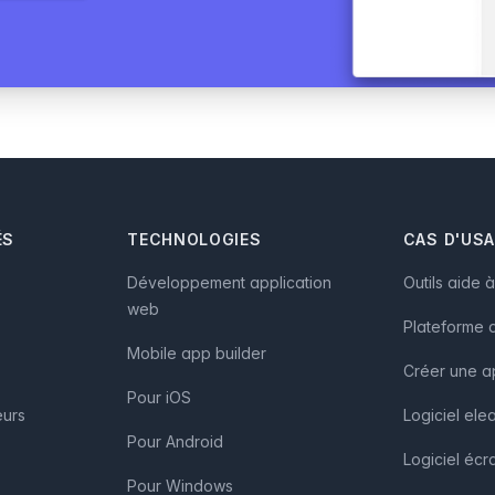
ÉS
TECHNOLOGIES
CAS D'US
Développement application
Outils aide 
web
Plateforme d
Mobile app builder
Créer une a
Pour iOS
eurs
Logiciel ele
Pour Android
Logiciel écra
Pour Windows