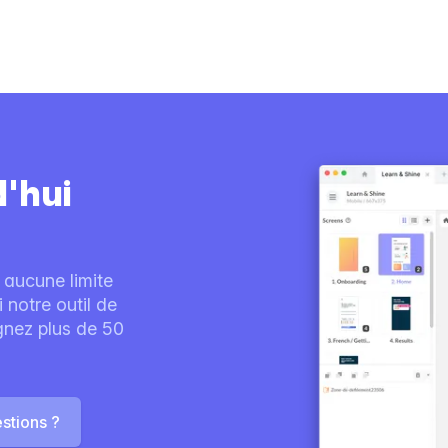
d'hui
 aucune limite
notre outil de
ignez plus de 50
stions ?