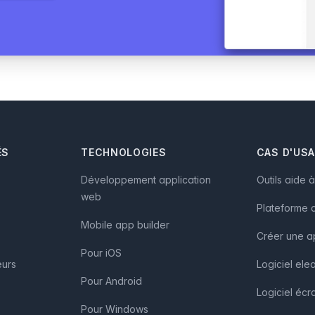
ÉS
TECHNOLOGIES
CAS D'US
Développement application
Outils aide 
web
Plateforme d
Mobile app builder
Créer une a
Pour iOS
eurs
Logiciel ele
Pour Android
Logiciel écra
Pour Windows