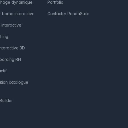
fichage dynamique
Portfolio
r borne interactive
Contacter PandaSuite
 interactive
shing
interactive 3D
boarding RH
ctif
ation catalogue
Builder