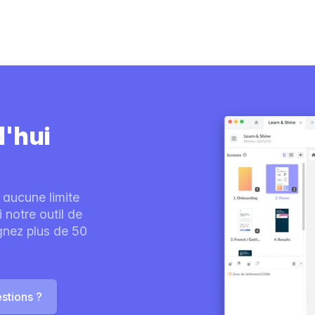
d'hui
 aucune limite
notre outil de
ignez plus de 50
stions ?