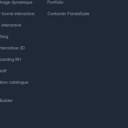
fichage dynamique
Portfolio
r borne interactive
Contacter PandaSuite
 interactive
shing
interactive 3D
boarding RH
ctif
ation catalogue
Builder