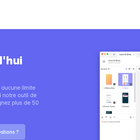
d'hui
 aucune limite
notre outil de
ignez plus de 50
stions ?