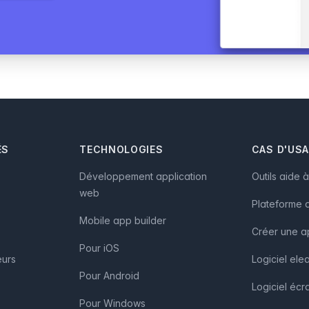
ÉS
TECHNOLOGIES
CAS D'US
Développement application
Outils aide 
web
Plateforme d
Mobile app builder
Créer une a
Pour iOS
eurs
Logiciel ele
Pour Android
Logiciel écra
Pour Windows