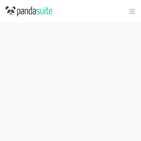
PandaSuite
Ope