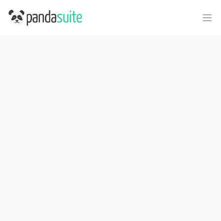
PandaSuite
Ope