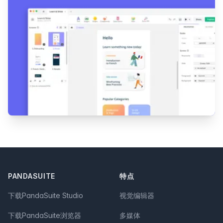
Footer
PANDASUITE
特点
下载PandaSuite Studio
视觉编辑器
下载PandaSuite浏览器
多媒体