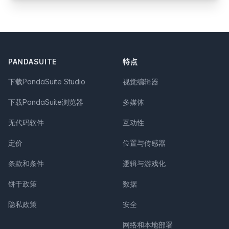
Footer
PANDASUITE
特点
下载PandaSuite Studio
视觉编辑器
下载PandaSuite浏览器
多媒体
无代码软件
互动性
定价
位置与传感器
条款和条件
逻辑与游戏化
饼干政策
数据
隐私政策
安全
网络和本地部署