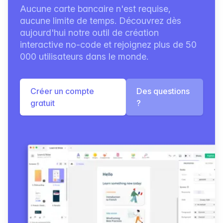
Aucune carte bancaire n'est requise,
aucune limite de temps. Découvrez dès
aujourd'hui notre outil de création
interactive no-code et rejoignez plus de 50
000 utilisateurs dans le monde.
Créer un compte
Des questions
gratuit
?