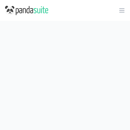
PandaSuite
Ope