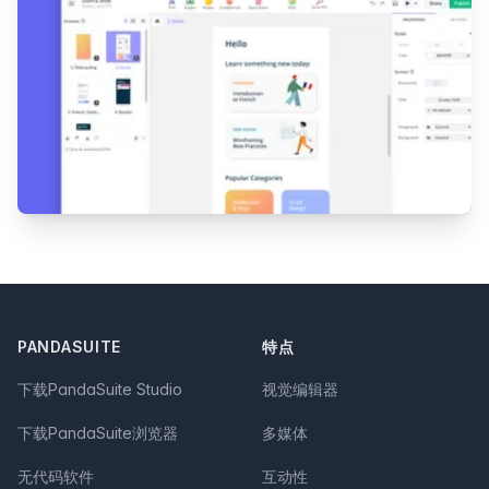
Footer
PANDASUITE
特点
下载PandaSuite Studio
视觉编辑器
下载PandaSuite浏览器
多媒体
无代码软件
互动性