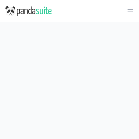
PandaSuite
Ope