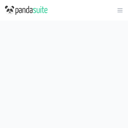
PandaSuite
Ope