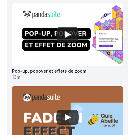
View details for
Pop-up, popove
Pop-up, popover et effets de zoom
13
m
View details for
Créer un effet 