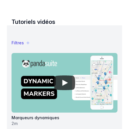
Tutoriels vidéos
Filtres
Filtres
Products
View details for
Marqueurs dyn
Marqueurs dynamiques
2
m